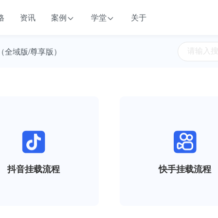
格
资讯
案例
学堂
关于
（全域版/尊享版）
抖音挂载流程
快手挂载流程