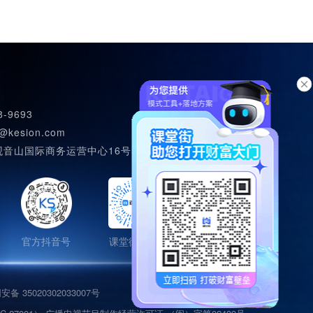
8-9693
@kesion.com
观音山国际商务运营中心16号502室
官方抖音号
课堂街知道
备 35020302033007号