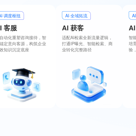
AI·调度枢纽
AI·全域拓流
A
I 客服
AI 获客
A
自动化重塑咨询接待，智
适配AI检索全新流量逻辑，
智
锚定意向客源，构筑企业
打通IP曝光、智能检索、商
培
效知识沉淀底座
业转化完整路径
验