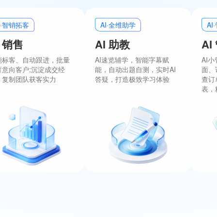
I·智销拓客
AI·全维助学
A
I 销售
AI 助教
AI
能标客、自动跟进，批量
AI速览辅学，智能字幕赋
AI
育意向客户;沉淀成交经
能，自动出题自测，实时AI
面、
，复制团队获客实力
答疑，打造极致学习体验
查订
表，