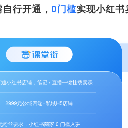
需自行开通，
0门槛
实现小红书
通小红书店铺，笔记 / 直播一键挂载卖课
2999元公域四端+私域H5店铺
无粉丝要求，小红书商家 0 门槛入驻