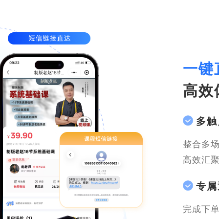
一键
高效
多触
整合多
高效汇
专属
完成下