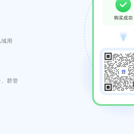
私域用
语、群管