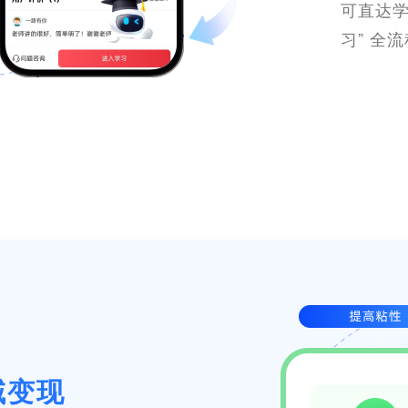
可直达学
习” 全
域变现