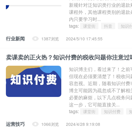
新规针对泛知识类行业的退款
课程外，其他课程类别的退款条
内只要学习时...
tags:
课堂街
抖音
知识
行业新闻
1387浏览
2024/5/10 17:45:55
卖课卖的正火热？知识付费的税收问题你注意过
知识博主们，看过来了！之前
但现在必须要清楚了！税收问
容忽视。近期，随着知识付费
博主可能因为疏忽或不了解相
必要的麻烦，以下几点税务问
这一步，它可能直接关...
tags:
课堂街
知识付费
运营技巧
1066浏览
2024/4/28 9:19:08