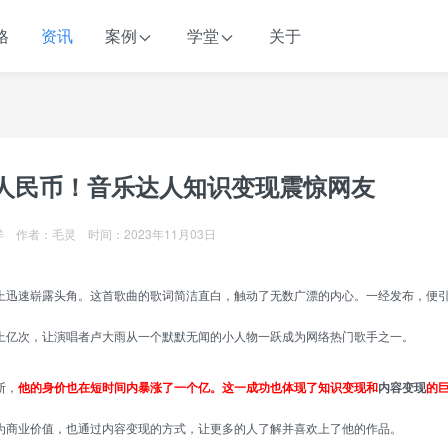
格
资讯
案例
学堂
关于
人民币！音乐达人知识变现震惊网友
 作者：毛灵 时间：2023年11月03日
上迅速崭露头角。这首歌曲的歌词简洁直白，触动了无数广漂的内心。一经发布，便
上亿次，让演唱者卢大雨从一个默默无闻的小人物一跃成为网络热门歌手之一。
断，
他的身价也在短时间内暴涨了一个亿。这一成功也体现了知识变现和
内容变现
的
为商业价值，也通过内容变现的方式，让更多的人了解并喜欢上了他的作品。