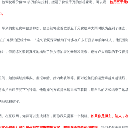
。他驾驶着价值
多万的法拉利，搬进了价值千万的独栋豪宅。可以说，
他用五千元
200
力。
平米的出租房中黯然神伤。他当初将这首歌以五千元卖给卢大雨时以为占到了便宜
在广东漂泊已经十年
这句歌词深深触动了许多在广东打拼多年的年轻人，他们漂
……”
样片，但简练的歌词真实地描绘了异乡漂泊者的辛酸和无奈。也许卢大雨唱的不仅仅
丑闻，如隐瞒结婚事实、虚报年龄、婚内出轨等等。面对粉丝们的谴责声越来越强烈
将承担自己所犯下的过错。他选择的方式是永远退出互联网，用自己的方式结束了这
的品德和操守。
话。在互联网，知识可以变成财富，而你我只需要一个契机。
如果你是博主、达人，
财富金钥匙》可以帮你
制定完整营销方案，陪跑服务帮你
知识变现
，我们多年来已经