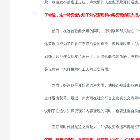
此，歌曲发布后迅速走红，卢大雨的人生也因此开始逆袭
了命运
，
这一转变也说明了知识变现和内容变现的巨大潜
然而，在这首歌曲火爆的同时，原唱谈风却只能在二十
这首歌曲成为了许多广东漂泊者的寄托。谈风感叹道：
人
“
到钱，甚至连女朋友也离开了。尽管歌曲包装简陋，没有
是无数在广东打拼的打工人的真实写照。
然而，好运似乎开始远离卢大雨。他接连被爆出各种
选择退出荧幕。最近，卢大雨在社交平台上发表长文表示
说明了在追求知识变现和内容变现的同时，也要注重自身
互联网时代就是这么有魅力，知识改变命运不再是空
优秀，有粉丝基础，又有流量，现在加入我们，《
知识