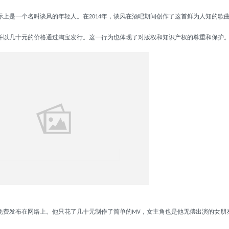
际上是一个名叫谈风的年轻人。在
年，谈风在酒吧期间创作了这首鲜为人知的歌
2014
并以几十元的价格通过淘宝发行。这一行为也体现了对版权和知识产权的尊重和保护
费发布在网络上。他只花了几十元制作了简单的
，女主角也是他无偿出演的女朋
MV