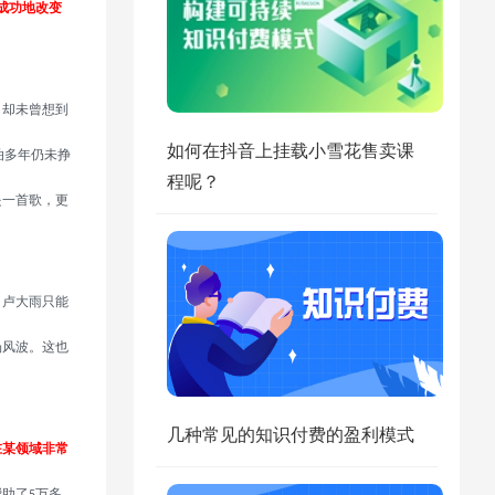
成功地改变
，却未曾想到
如何在抖音上挂载小雪花售卖课
泊多年仍未挣
程呢？
是一首歌，更
，卢大雨只能
场风波。这也
几种常见的知识付费的盈利模式
在某领域非常
帮助了
万多