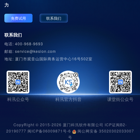
力
免费试用
联系我们
联系我们
电话: 400-968-9693
邮箱: service@kesion.com
地址: 厦门市观音山国际商务运营中心16号502室
科汛公众号
科汛官方抖音
课堂街公众号
CopyRight © 2015-2026 厦门科汛软件有限公司 ICP证闽B2-
20190777
闽ICP备06009871号-6
闽公网安备 35020302033007
号