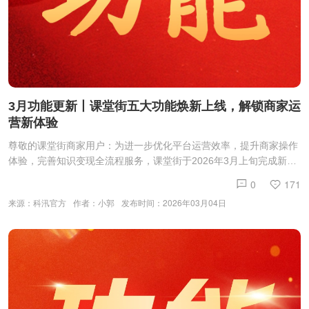
3月功能更新丨课堂街五大功能焕新上线，解锁商家运
营新体验
尊敬的课堂街商家用户：为进一步优化平台运营效率，提升商家操作
体验，完善知识变现全流程服务，课堂街于2026年3月上旬完成新一
轮功能迭代升级。本次更新覆盖智能客服、推广管理、支付合规、直
0
171
播互动、分销管控五大核心场景，精准解决运营痛点，助力商家高效
来源：科汛官方
作者：小郭
发布时间：2026年03月04日
经营，具体更新内容如下：一、商家中心：小K助手全新上线，智能
答疑更高效商家中心新增课堂街小K助手，现已正式上线投入使用。
该助手支持语音互动模式，覆盖平台全场景操作疑问，无论是功能使
用、流程咨询还是问题求助，商家均可在后台直接与小K助手对话，
无需等待人工响应