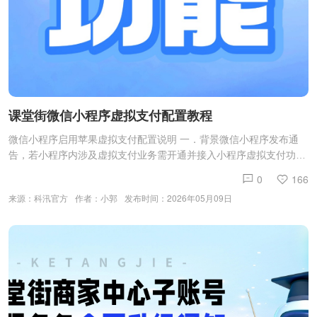
课堂街微信小程序虚拟支付配置教程
微信小程序启用苹果虚拟支付配置说明 一．背景微信小程序发布通
告，若小程序内涉及虚拟支付业务需开通并接入小程序虚拟支付功
能。未接入者将被判定为违规，根据违规程度将对该小程序采取风险
0
166
提醒、限制功能直至暂停或终止提供服务等措施。二．什么是虚拟支
来源：科汛官方
作者：小郭
发布时间：2026年05月09日
付业务呢？虚拟支付业务是指购买非实物商品。比如：VIP会员、充
值代币、录制课程、录制音频视频等虚拟产品。