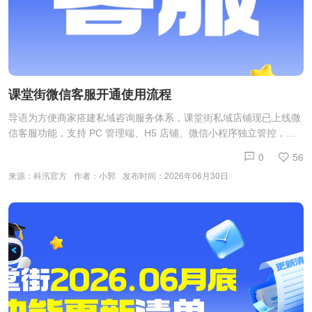
课堂街微信客服开通使用流程
导语为方便商家搭建私域咨询服务体系，课堂街私域店铺现已上线微
信客服功能，支持 PC 管理端、H5 店铺、微信小程序独立管控，搭
配 AI 智能分时接待、灵活分流规则，降低人工接待压力。下文带来
0
56
完整开通、授权、配置全流程操作指南。 A、功能介绍：课堂街私域
来源：科汛官方
作者：小郭
发布时间：2026年06月30日
店铺全新上线微信客服能力：多端独立管控：PC 管理端、H5 店铺、
微信小程序可分别单独开启 / 关闭微信客服；AI 人工分时接待：接入
AI 智能体自动托管咨询，支持自定义 AI 接管时间段；分流接待规
则：仅预设时段由 AI 智能体自动回复用户消息