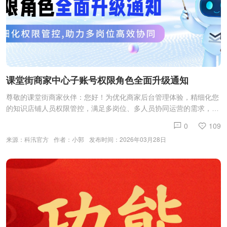
课堂街商家中心子账号权限角色全面升级通知
尊敬的课堂街商家伙伴：您好！为优化商家后台管理体验，精细化您
的知识店铺人员权限管控，满足多岗位、多人员协同运营的需求，平
台将于2026 年 03 月 29 日，正式对【课堂街商家中心】子账号角色
0
109
体系进行全面迭代升级！本次我们深度调研广大商家运营管理实际需
来源：科汛官方
作者：小郭
发布时间：2026年03月28日
求，在保留原有自定义创建专属角色功能的基础上，重磅上线多套平
台标准化通用默认常用角色，涵盖运营、客服、财务、数据查看、订
单管理等高频岗位，一键即可套用，无需手动逐项配置权限，大幅节
约您的后台设置时间。同时核心功能迎来重大优化：升级后所有子账
号支持