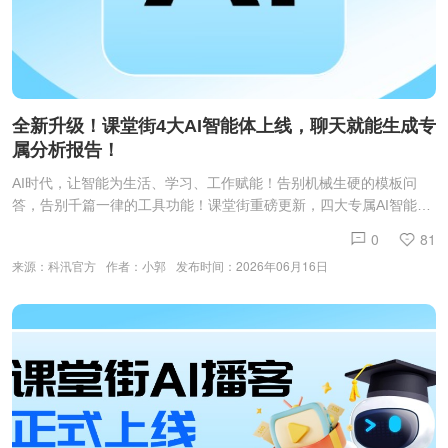
全新升级！课堂街4大AI智能体上线，聊天就能生成专
属分析报告！
AI时代，让智能为生活、学习、工作赋能！告别机械生硬的模板问
答，告别千篇一律的工具功能！课堂街重磅更新，四大专属AI智能体
正式上线！本次上新智能体打破传统工具模式，打造全新「沉浸式聊
0
81
天交互+个性化专属报告」体验。无需复杂操作，不用精准指令，你
来源：科汛官方
作者：小郭
发布时间：2026年06月16日
只需要轻松和AI唠嗑、随心沟通，智能体就会自动捕捉你的需求、状
态与问题，深度复盘分析，为你生成专属定制报告，精准给出优化解
决方案！四大场景全覆盖:学习、私域、情感、职场一站式搞定！四大
核心AI智能体 功能全解析01 教育计划定制专家适配场景：全学段学
生学习规