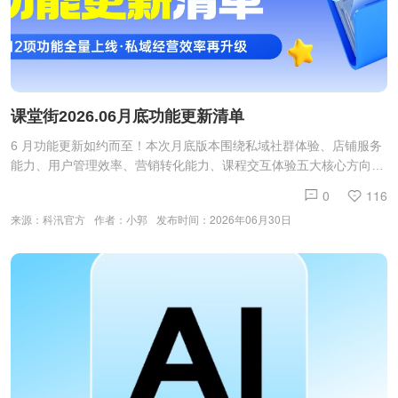
课堂街2026.06月底功能更新清单
6 月功能更新如约而至！本次月底版本围绕私域社群体验、店铺服务
能力、用户管理效率、营销转化能力、课程交互体验五大核心方向，
带来 12项实用功能迭代，从内容运营、学员管理到营销变现全场景
0
116
优化，助力商家更高效经营知识付费私域店铺。本次更新详情如下：
来源：科汛官方
作者：小郭
发布时间：2026年06月30日
01 私域社群已全面升级优化社群已重磅更新，本次迭代从社群的内
容发布、互动场景、界面视觉三大维度全面优化，全方位升级社群使
用体验。内容发布功能全面升级，告别单一图片发布形式，新增音
频、视频附件发布能力，支持多样化内容分享，让内容表达更丰富立
体。社群新增独立