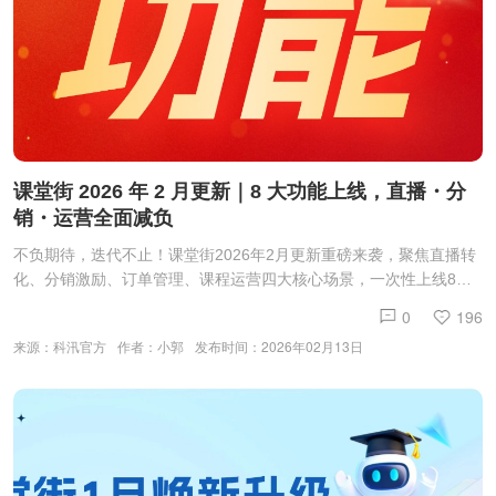
课堂街 2026 年 2 月更新｜8 大功能上线，直播・分
销・运营全面减负
不负期待，迭代不止！课堂街2026年2月更新重磅来袭，聚焦直播转
化、分销激励、订单管理、课程运营四大核心场景，一次性上线8个
高频刚需功能，拒绝冗余设计，每一个都精准解决你的运营痛点，帮
0
196
你省时间、提效率、稳变现，快来解锁全新体验～01 直播课橱窗｜
来源：科汛官方
作者：小郭
发布时间：2026年02月13日
定时自动推荐，解放运营双手直播带货不用再手动切换橱窗商品啦！
本次更新后，直播课橱窗商品支持按开播时间自动推荐，精准匹配直
播节奏，助力提升商品转化效率。核心亮点：以开播时间为基准，可
自主启用橱窗商品定时推荐功能，灵活选择两种推送模式——循环推
送（适合固定品