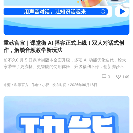
重磅官宣｜课堂街 AI 播客正式上线！双人对话式创
作，解锁音频教学新玩法
前不久6 月 5 日课堂街版本全面升级，多项 AI 功能优化迭代，给大
家带来了更流畅、更智能的使用体验。升级福利不停，创新脚步不
止。课堂街 AI 家族再添重磅新成员 ——全新 AI 播客功能现已正式上
0
149
线，为大家开启零门槛智能音频创作新时代。“近几年，播客已然成
来源：科汛官方
作者：小郭
发布时间：2026年06月16日
为全网爆火的主流内容形式，悄然走进大众日常。这项诞生二十余年
的内容形态，在近几年迎来爆发式增长。它凭借沉浸式、轻量化、高
便捷性三大优势圈粉无数：从行业大佬、知名企业家、各界名人，到
普通创作者、知识博主，人人都在入局播客，用声音传递内容、分享