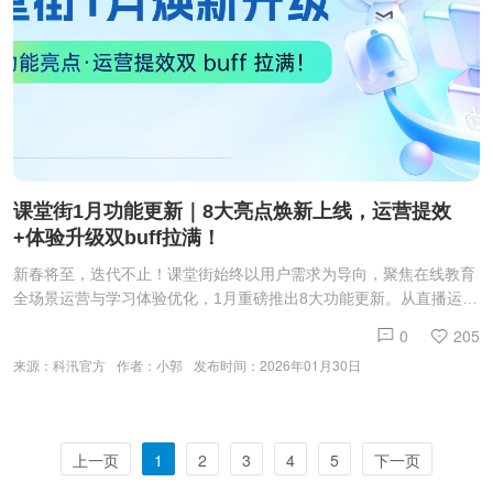
课堂街1月功能更新｜8大亮点焕新上线，运营提效
+体验升级双buff拉满！
新春将至，迭代不止！课堂街始终以用户需求为导向，聚焦在线教育
全场景运营与学习体验优化，1月重磅推出8大功能更新。从直播运营
降本增效，到学习体验精细化打磨，再到考试工具与店铺运营升级，
0
205
全方位赋能商家高效经营、学员便捷学习，快来解锁新版本核心亮
来源：科汛官方
作者：小郭
发布时间：2026年01月30日
点！
上一页
1
2
3
4
5
下一页