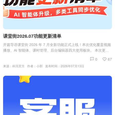
课堂街2026.07功能更新清单
开篇导语课堂街 2026 年 7 月全新功能正式上线！本次优化覆盖视频
播放、AI 智能体、课时管理、后台编辑器四大使用板块。 本次更新
重点对 AI 智能对话工具做全方位升级，同时优化课程观看与后台内
0
67
容编辑相关能力。完整更新清单如下👇一.播放视频增加长按快进功能
来源：科汛官方
作者：小郭
发布时间：2026年07月13日
私域店铺内视频课程新增移动端长按、电脑端鼠标长按快进功能。长
按页面弹出倍数选项，滑动即可切换播放速度，支持 1.5 倍、2 倍、
3 倍速，还能锁定固定倍速，课前预习、课后复盘都能自由调节播放
速度。二.智能体（AI 助理优化）智能体上线 5