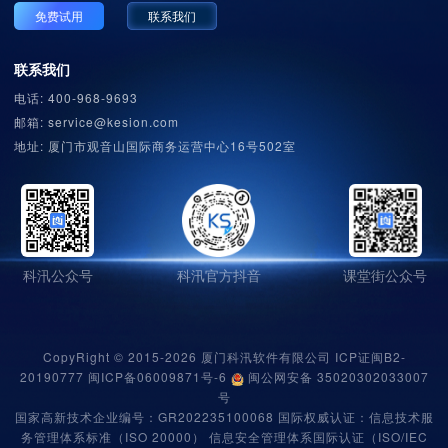
免费试用
联系我们
联系我们
电话: 400-968-9693
邮箱: service@kesion.com
地址: 厦门市观音山国际商务运营中心16号502室
科汛公众号
科汛官方抖音
课堂街公众号
CopyRight © 2015-2026 厦门科汛软件有限公司 ICP证闽B2-
20190777
闽ICP备06009871号-6
闽公网安备 35020302033007
号
国家高新技术企业编号：
GR202235100068
国际权威认证：
信息技术服
务管理体系标准（ISO 20000） 信息安全管理体系国际认证（ISO/IEC