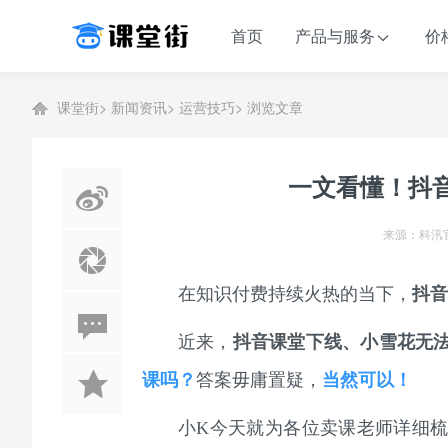
首页
产品与服务
价
课堂街
>
新闻资讯
>
运营技巧
>
浏览文章
一文看懂！抖
来源：科汛官
在知识付费持续火热的当下，
抖音
近来，
抖音课堂下线、小雪花无
课吗？
答案毋庸置疑，
当然可以！
小K今天就为各位卖课老师详细