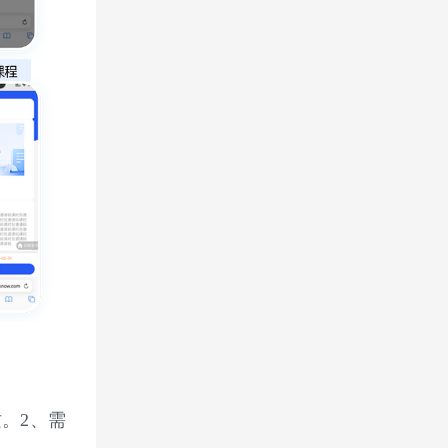
质。
2、需