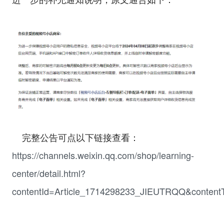
完整公告可点以下链接查看：
https://channels.weixin.qq.com/shop/learning-
center/detail.html?
contentId=Article_1714298233_JIEUTRQQ&contentT