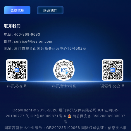
免费试用
联系我们
联系我们
电话: 400-968-9693
邮箱: service@kesion.com
地址: 厦门市观音山国际商务运营中心16号502室
科汛公众号
科汛官方抖音
课堂街公众号
CopyRight © 2015-2026 厦门科汛软件有限公司 ICP证闽B2-
20190777
闽ICP备06009871号-6
闽公网安备 35020302033007
号
国家高新技术企业编号：
GR202235100068
国际权威认证：
信息技术服