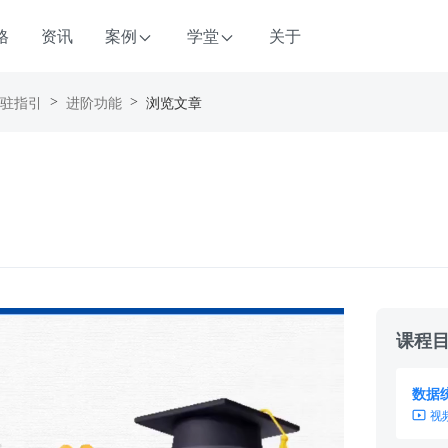
格
资讯
案例
学堂
关于
驻指引
进阶功能
浏览文章
>
>
课程
数据
视