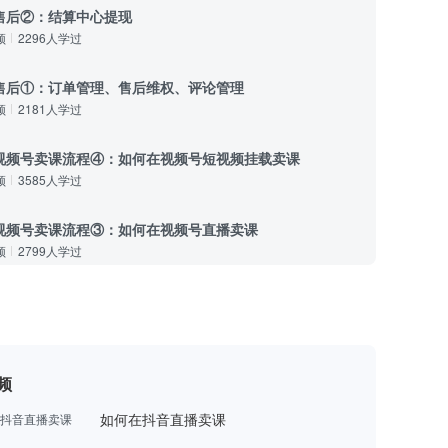
售后②：结算中心提现
频
2296人学过
售后①：订单管理、售后维权、评论管理
频
2181人学过
视频号卖课流程④：如何在视频号短视频挂载卖课
频
3585人学过
视频号卖课流程③：如何在视频号直播卖课
频
2799人学过
视频号卖课流程②：课程上架到视频号小店
频
3229人学过
视频号卖课流程①：关联视频号
频
频
2523人学过
如何在抖音直播卖课
卖课流程④：如何在快手短视频挂载卖课