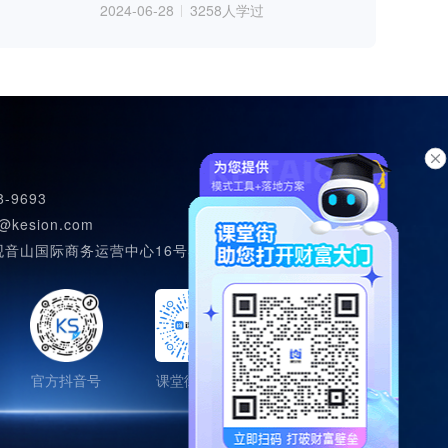
2024-06-28
3258人学过
卖课流程②：抖音号授权
频
2239人学过
卖课流程①：资质认证
频
2415人学过
8-9693
@kesion.com
观音山国际商务运营中心16号502室
官方抖音号
课堂街知道