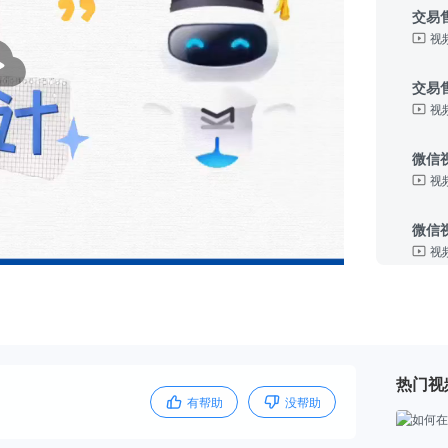
交易
视
交易
视
微信
视
微信
视
微信
视
微信
热门视
视
有帮助
没帮助
快手